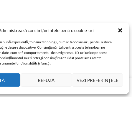
Administrează consimțămintele pentru cookie-uri
ai bună experiență, folosim tehnologii, cum ar fi cookie-uri, pentru a stoca
ațiile despre dispozitive. Consimțământul pentru aceste tehnologii ne
 date, cum ar fi comportamentul de navigare sau ID-uri unice pe acest
i consimțământul sau îți retragi consimțământul dat poate avea afecte
anumite funcționalități și funcții.
TĂ
REFUZĂ
VEZI PREFERINȚELE
u wish.
Cookie settings
ACCEPT