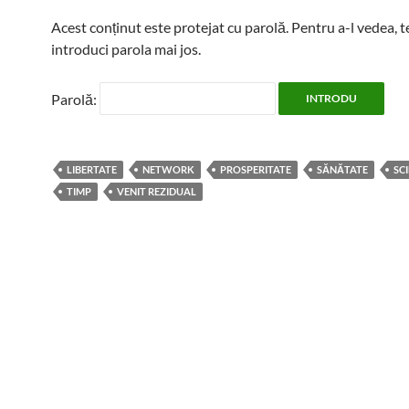
Acest conținut este protejat cu parolă. Pentru a-l vedea, t
introduci parola mai jos.
Parolă:
LIBERTATE
NETWORK
PROSPERITATE
SĂNĂTATE
SC
TIMP
VENIT REZIDUAL