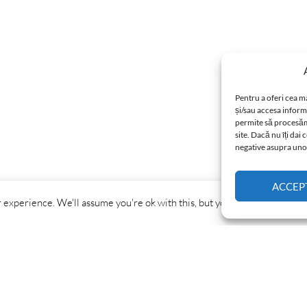
Pentru a oferi cea m
și/sau accesa inform
permite să procesăm
site. Dacă nu îți da
negative asupra unor 
ACCEP
experience. We'll assume you're ok with this, but you can opt-out if yo