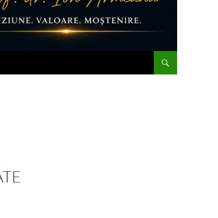
–
ATE