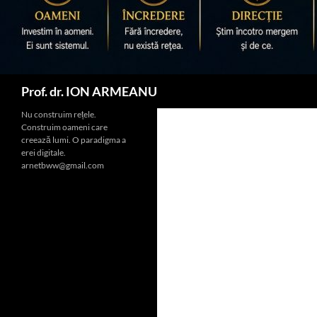
Caută
Prof. dr. ION ARMEANU
Nu construim rețele.
Construim oameni care
creează lumi. O paradigma a
erei digitale.
arnetbww@gmail.com